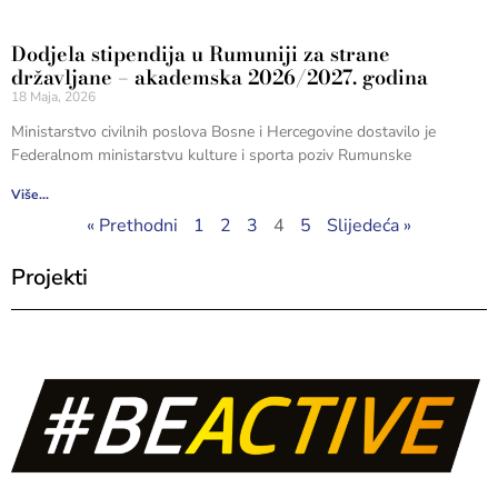
Dodjela stipendija u Rumuniji za strane
državljane – akademska 2026/2027. godina
18 Maja, 2026
Ministarstvo civilnih poslova Bosne i Hercegovine dostavilo je
Federalnom ministarstvu kulture i sporta poziv Rumunske
Više...
« Prethodni
1
2
3
4
5
Slijedeća »
Projekti