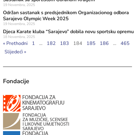
19 Novembra, 2025
Održan sastanak s predsjednikom Organizacionog odbora
Sarajevo Olympic Week 2025
19 Novembra, 2025
Djeca Karate kluba “Sarajevo” dobila novu sportsku opremu
18 Novembra, 2025
« Prethodni
1
…
182
183
184
185
186
…
465
Slijedeći »
Fondacije