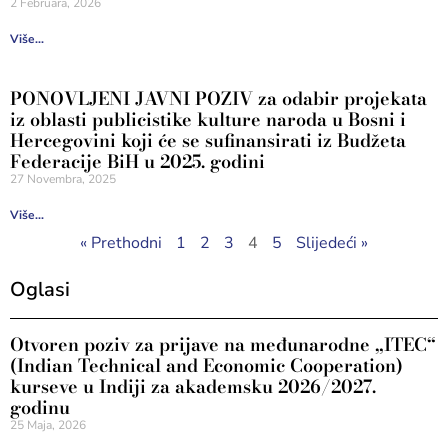
2 Februara, 2026
Više...
PONOVLJENI JAVNI POZIV za odabir projekata
iz oblasti publicistike kulture naroda u Bosni i
Hercegovini koji će se sufinansirati iz Budžeta
Federacije BiH u 2025. godini
27 Novembra, 2025
Više...
« Prethodni
1
2
3
4
5
Slijedeći »
Oglasi
Otvoren poziv za prijave na međunarodne „ITEC“
(Indian Technical and Economic Cooperation)
kurseve u Indiji za akademsku 2026/2027.
godinu
25 Maja, 2026