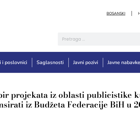
BOSANSKI
i i poslovnici
Saglasnosti
Javni pozivi
Javne nabavk
rojekata iz oblasti publicistike k
nsirati iz Budžeta Federacije BiH u 2