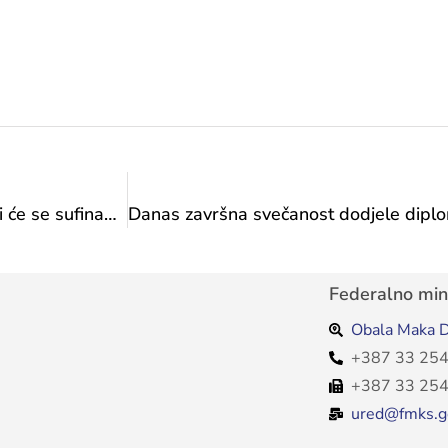
JAVNI POZIV za odabir programa i projekata koji će se sufinansirati iz Budžeta Federacije Bosne i Hercegovine u 2025. godini – Transfer za sport od značaja za Federaciju
Federalno mini
Obala Maka D
+387 33 254
+387 33 254
ured@fmks.g