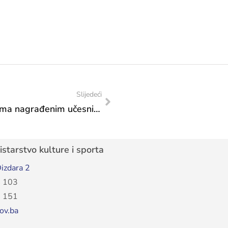
Slijedeći
Danas završna svečanost dodjele diploma nagrađenim učesnicima Konkursa “Mladi i naslijeđe 2025.”
starstvo kulture i sporta
izdara 2
 103
 151
ov.ba