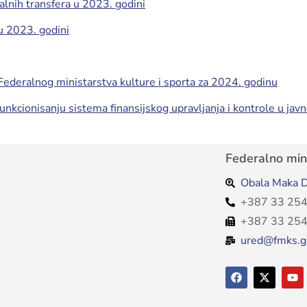
talnih transfera u 2023. godini
 u 2023. godini
 Federalnog ministarstva kulture i sporta za 2024. godinu
 funkcionisanju sistema finansijskog upravljanja i kontrole u j
Federalno mini
Obala Maka D
+387 33 254
+387 33 254
ured@fmks.g