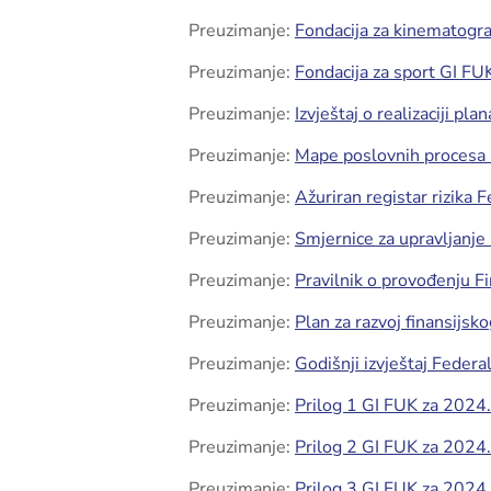
Preuzimanje:
Fondacija za kinematogra
Preuzimanje:
Fondacija za sport GI FU
Preuzimanje:
Izvještaj o realizaciji pla
Preuzimanje:
Mape poslovnih proces
Preuzimanje:
Ažuriran registar rizika 
Preuzimanje:
Smjernice za upravljanje
Preuzimanje:
Pravilnik o provođenju F
Preuzimanje:
Plan za razvoj finansijsk
Preuzimanje:
Godišnji izvještaj Federa
Preuzimanje:
Prilog 1 GI FUK za 2024.
Preuzimanje:
Prilog 2 GI FUK za 2024.
Preuzimanje:
Prilog 3 GI FUK za 2024