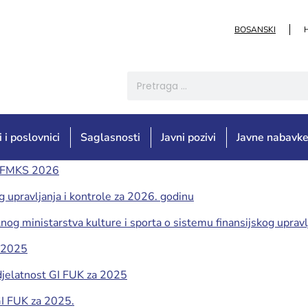
BOSANSKI
i i poslovnici
Saglasnosti
Javni pozivi
Javne nabavk
a FMKS 2026
og upravljanja i kontrole za 2026. godinu
lnog ministarstva kulture i sporta o sistemu finansijskog uprav
a 2025
 djelatnost GI FUK za 2025
GI FUK za 2025.