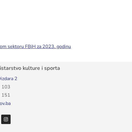
avnom sektoru FBiH za 2023. godinu
starstvo kulture i sporta
izdara 2
 103
 151
ov.ba