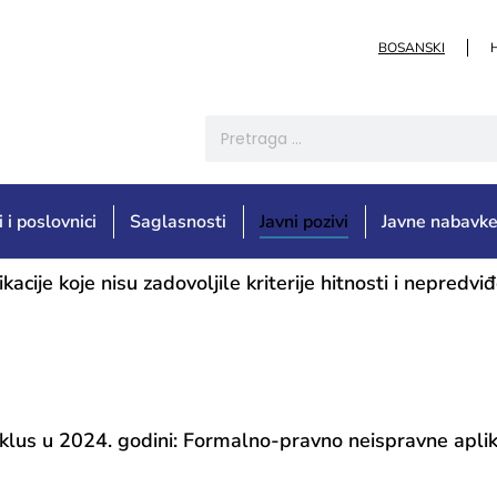
BOSANSKI
i i poslovnici
Saglasnosti
Javni pozivi
Javne nabavk
e koje nisu zadovoljile kriterije hitnosti i nepredviđ
 u 2024. godini: Formalno-pravno neispravne aplika