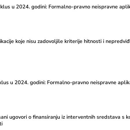
us u 2024. godini: Formalno-pravno neispravne aplika
e koje nisu zadovoljile kriterije hitnosti i nepredviđ
s u 2024. godini: Formalno-pravno neispravne aplika
ani ugovori o finansiranju iz interventnih sredstava s ko
ti