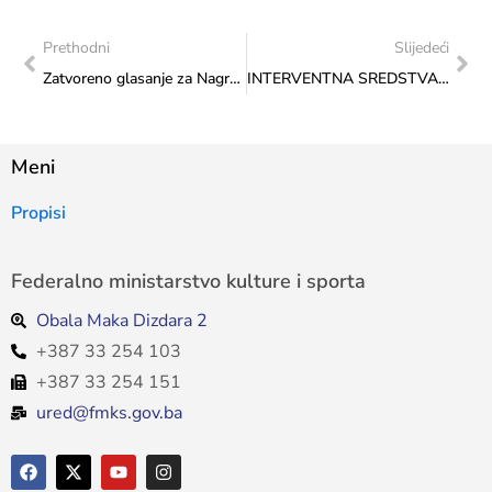
Prethodni
Slijedeći
Zatvoreno glasanje za Nagradu publike Konkursa „Mladi i naslijeđe 2024. godine“
INTERVENTNA SREDSTVA: Aplikacije koje nisu zadovoljile kriterije hitnosti i nepredviđenosti u periodu do 16. 10. 2024. godine
Meni
Propisi
Federalno ministarstvo kulture i sporta
Obala Maka Dizdara 2
+387 33 254 103
+387 33 254 151
ured@fmks.gov.ba