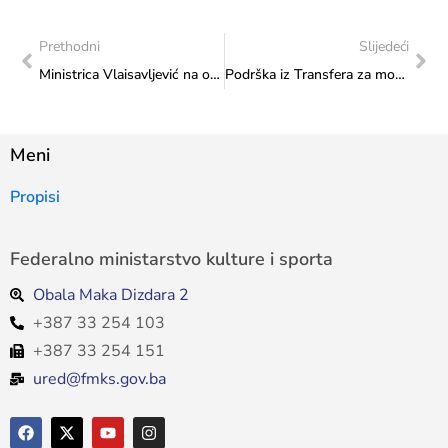
Prethodni
Slijedeći
Ministrica Vlaisavljević na otvaranju konferencije o zapošljavanju osoba sa invaliditetom
Podrška iz Transfera za mobilnost umjetnika/ca
Meni
Propisi
Federalno ministarstvo kulture i sporta
Obala Maka Dizdara 2
+387 33 254 103
+387 33 254 151
ured@fmks.gov.ba