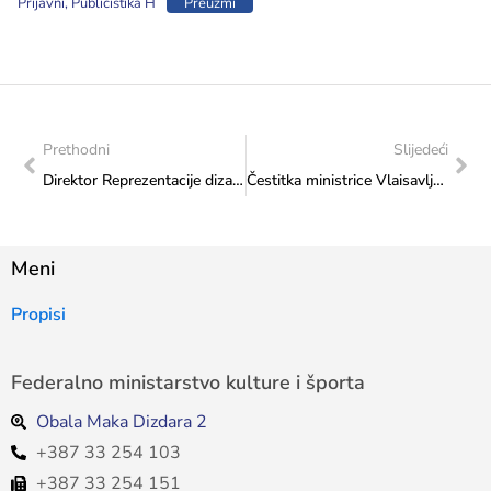
Prijavni, Publicistika H
Preuzmi
Prethodni
Slijedeći
Direktor Reprezentacije dizača tegova Bosne i Hercegovine na sastanku u Ministarstvu
Čestitka ministrice Vlaisavljević Plesnom klubu “Astorija”
Meni
Propisi
Federalno ministarstvo kulture i športa
Obala Maka Dizdara 2
+387 33 254 103
+387 33 254 151