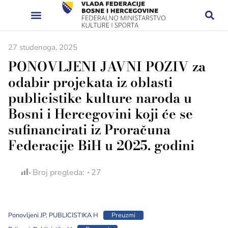
27 studenoga, 2025
PONOVLJENI JAVNI POZIV za
odabir projekata iz oblasti
publicistike kulture naroda u
Bosni i Hercegovini koji će se
sufinancirati iz Proračuna
Federacije BiH u 2025. godini
Broj pregleda:
27
Ponovljeni JP, PUBLICISTIKA H
Preuzmi