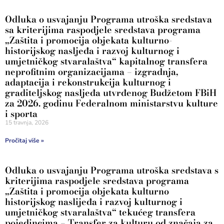
Odluka o usvajanju Programa utroška sredstava
sa kriterijima raspodjele sredstava programa
„Zaštita i promocija objekata kulturno-
historijskog nasljeđa i razvoj kulturnog i
umjetničkog stvaralaštva“ kapitalnog transfera
neprofitnim organizacijama – izgradnja,
adaptacija i rekonstrukcija kulturnog i
graditeljskog nasljeđa utvrđenog Budžetom FBiH
za 2026. godinu Federalnom ministarstvu kulture
i sporta
15 travnja, 2026
Pročitaj više »
Odluka o usvajanju Programa utroška sredstava s
kriterijima raspodjele sredstava programa
„Zaštita i promocija objekata kulturno
historijskog naslijeđa i razvoj kulturnog i
umjetničkog stvaralaštva“ tekućeg transfera
pojedincima – Transfer za kulturu od značaja za