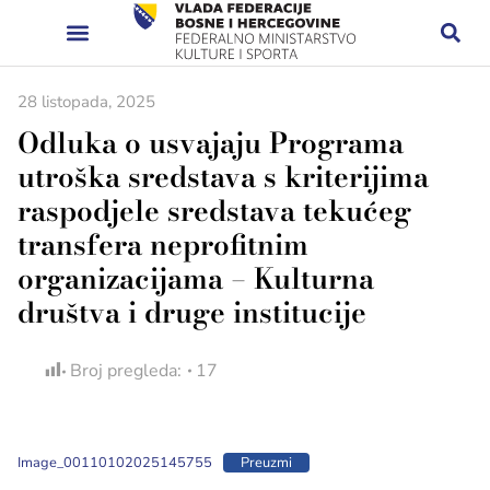
28 listopada, 2025
Odluka o usvajaju Programa
utroška sredstava s kriterijima
raspodjele sredstava tekućeg
transfera neprofitnim
organizacijama – Kulturna
društva i druge institucije
Broj pregleda:
17
Image_00110102025145755
Preuzmi