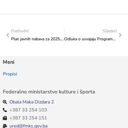
Prethodni
Slijedeći
Plan javnih nabava za 2025. godinu
Odluka o usvajaju Programa utroška sredstava s kriterijima raspodjele dijela sredstava tekućeg transfera neprofitnim organizacijama – Kulturna društva i druge institucije
Meni
Propisi
Federalno ministarstvo kulture i športa
Obala Maka Dizdara 2
+387 33 254 103
+387 33 254 151
ured@fmks.gov.ba