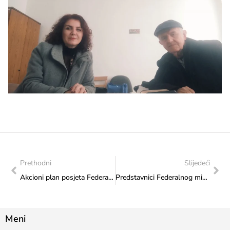
Prethodni
Slijedeći
Akcioni plan posjeta Federalnog ministarstva kulture i sporta: Realizovana posjeta Historijskom muzeju Bosne i Hercegovine
Predstavnici Federalnog ministarstva kulture i sporta prisustvovali radionici o državnoj pomoći
Meni