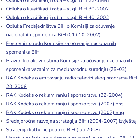
Odluka o klasifikaciji roba – sl.gl. BiH 22-1998
Odluka o klasifikaciji roba – sl.gl. BiH 30-2002
Odluka o klasifikaciji roba – sl.gl. BiH 40-2002
Odluka Predsjedništva BiH o Komisiji za očuvanje
nacionalnih spomenika BiH (01 i 10-2002)
Poslovnik o radu Komisije za očuvanje nacionalnih
spomenika BiH
Pravilnik o aktivnostima Komisije za očuvanje nacionalnih
spomenika vezanim za međunarodnu suradnju (29-02)
RAK Kodeks o emitovanju radio televizijskog programa BiH
20-2008
RAK Kodeks o reklamiranju i sponzorstvu (32-2004)
RAK Kodeks o reklamiranju i sponzorstvu (2007).bhs
RAK Kodeks o reklamiranju i sponzorstvu (2007).eng
Srednjoročna razvojna strategija BiH (2004-2007) izvještaj
Strategija kulturne politike BiH (juli 2008)