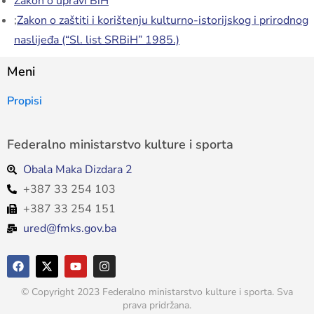
Zakon o upravi BiH
;
Zakon o zaštiti i korištenju kulturno-istorijskog i prirodnog
naslijeđa (“Sl. list SRBiH” 1985.)
Meni
Propisi
Federalno ministarstvo kulture i sporta
Obala Maka Dizdara 2
+387 33 254 103
+387 33 254 151
ured@fmks.gov.ba
© Copyright 2023 Federalno ministarstvo kulture i sporta. Sva
prava pridržana.