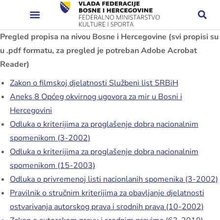
Pregled propisa na nivou Bosne i Hercegovine (svi propisi su
u .pdf formatu, za pregled je potreban Adobe Acrobat
Reader)
Zakon o filmskoj djelatnosti Službeni list SRBiH
Aneks 8 Općeg okvirnog ugovora za mir u Bosni i
Hercegovini
Odluka o kriterijima za proglašenje dobra nacionalnim
spomenikom (3-2002)
Odluka o kriterijima za proglašenje dobra nacionalnim
spomenikom (15-2003)
Odluka o privremenoj listi nacionlanih spomenika (3-2002)
Pravilnik o stručnim kriterijima za obavljanje djelatnosti
ostvarivanja autorskog prava i srodnih prava (10-2002)