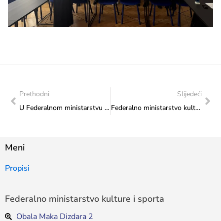
Prethodni
Slijedeći
U Federalnom ministarstvu kulture i sporta potpisani ugovori vrijedni 460.000 KM za obnovu i zaštitu kulturnog i graditeljskog naslijeđa
Federalno ministarstvo kulture i sporta dodijelilo 440.000 KM za projekte župa i samostana u Bosni i Hercegovini
Meni
Propisi
Federalno ministarstvo kulture i sporta
Obala Maka Dizdara 2