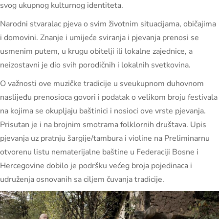
svog ukupnog kulturnog identiteta.
Narodni stvaralac pjeva o svim životnim situacijama, običajima
i domovini. Znanje i umijeće sviranja i pjevanja prenosi se
usmenim putem, u krugu obitelji ili lokalne zajednice, a
neizostavni je dio svih porodičnih i lokalnih svetkovina.
O važnosti ove muzičke tradicije u sveukupnom duhovnom
naslijeđu prenosioca govori i podatak o velikom broju festivala
na kojima se okupljaju baštinici i nosioci ove vrste pjevanja.
Prisutan je i na brojnim smotrama folklornih društava. Upis
pjevanja uz pratnju šargije/tambura i violine na Preliminarnu
otvorenu listu nematerijalne baštine u Federaciji Bosne i
Hercegovine dobilo je podršku većeg broja pojedinaca i
udruženja osnovanih sa ciljem čuvanja tradicije.