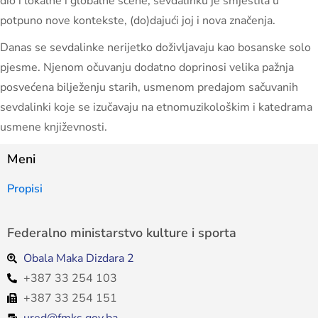
dio i lokalne i globalne scene, sevdalinku je smjestila u
potpuno nove kontekste, (do)dajući joj i nova značenja.
Danas se sevdalinke nerijetko doživljavaju kao bosanske solo
pjesme. Njenom očuvanju dodatno doprinosi velika pažnja
posvećena bilježenju starih, usmenom predajom sačuvanih
sevdalinki koje se izučavaju na etnomuzikološkim i katedrama
usmene književnosti.
Meni
Propisi
Federalno ministarstvo kulture i sporta
Obala Maka Dizdara 2
+387 33 254 103
+387 33 254 151