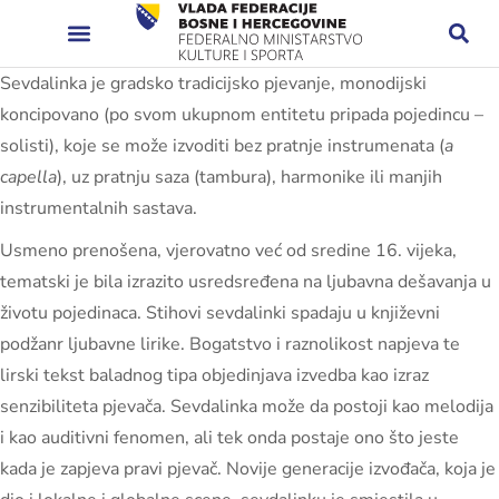
Sevdalinka je gradsko tradicijsko pjevanje, monodijski
koncipovano (po svom ukupnom entitetu pripada pojedincu –
solisti), koje se može izvoditi bez pratnje instrumenata (
a
capella
), uz pratnju saza (tambura), harmonike ili manjih
instrumentalnih sastava.
Usmeno prenošena, vjerovatno već od sredine 16. vijeka,
tematski je bila izrazito usredsređena na ljubavna dešavanja u
životu pojedinaca. Stihovi sevdalinki spadaju u književni
podžanr ljubavne lirike. Bogatstvo i raznolikost napjeva te
lirski tekst baladnog tipa objedinjava izvedba kao izraz
senzibiliteta pjevača. Sevdalinka može da postoji kao melodija
i kao auditivni fenomen, ali tek onda postaje ono što jeste
kada je zapjeva pravi pjevač. Novije generacije izvođača, koja je