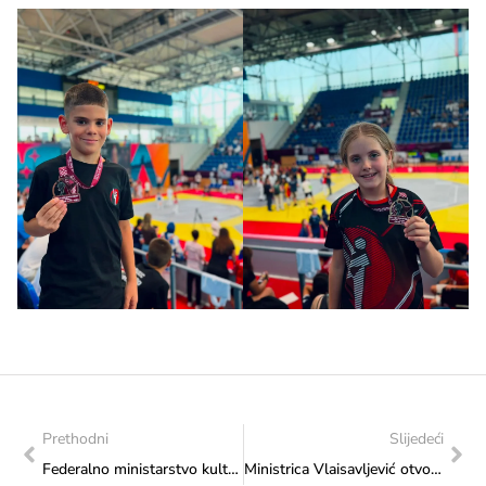
Prethodni
Slijedeći
Federalno ministarstvo kulture i sporta dodijelilo 440.000 KM za projekte župa i samostana u Bosni i Hercegovini
Ministrica Vlaisavljević otvorila 4. Međunarodni trijenale grafike u Livnu