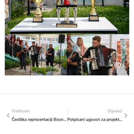
Prethodni
Slijedeći
Čestitka reprezentaciji Bosne i Hercegovine na dosadašnjem ostvarenom rezultatu na Svjetskom fudbalskom prvenstvu
Potpisani ugovori za projekte vjerskih zajednica vrijedni 465.000 KM