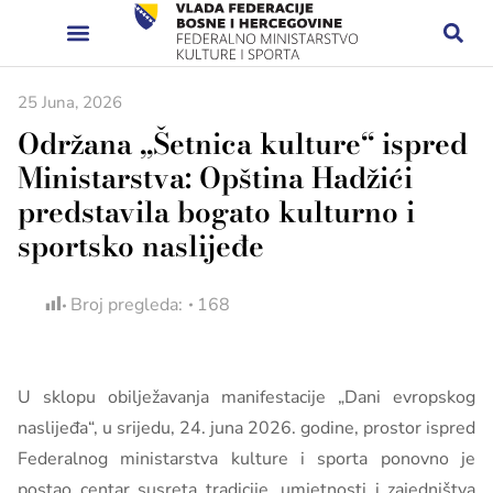
25 Juna, 2026
Održana „Šetnica kulture“ ispred
Ministarstva: Opština Hadžići
predstavila bogato kulturno i
sportsko naslijeđe
Broj pregleda:
168
U sklopu obilježavanja manifestacije „Dani evropskog
naslijeđa“, u srijedu, 24. juna 2026. godine, prostor ispred
Federalnog ministarstva kulture i sporta ponovno je
postao centar susreta tradicije, umjetnosti i zajedništva