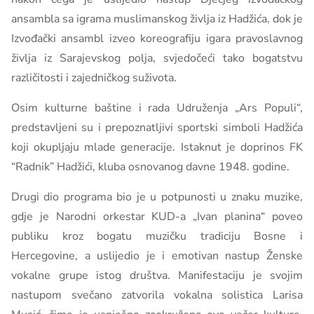
ansambla sa igrama muslimanskog življa iz Hadžića, dok je
Izvođački ansambl izveo koreografiju igara pravoslavnog
življa iz Sarajevskog polja, svjedočeći tako bogatstvu
različitosti i zajedničkog suživota.
Osim kulturne baštine i rada Udruženja „Ars Populi“,
predstavljeni su i prepoznatljivi sportski simboli Hadžića
koji okupljaju mlade generacije. Istaknut je doprinos FK
“Radnik” Hadžići, kluba osnovanog davne 1948. godine.
Drugi dio programa bio je u potpunosti u znaku muzike,
gdje je Narodni orkestar KUD-a „Ivan planina“ poveo
publiku kroz bogatu muzičku tradiciju Bosne i
Hercegovine, a uslijedio je i emotivan nastup Ženske
vokalne grupe istog društva. Manifestaciju je svojim
nastupom svečano zatvorila vokalna solistica Larisa