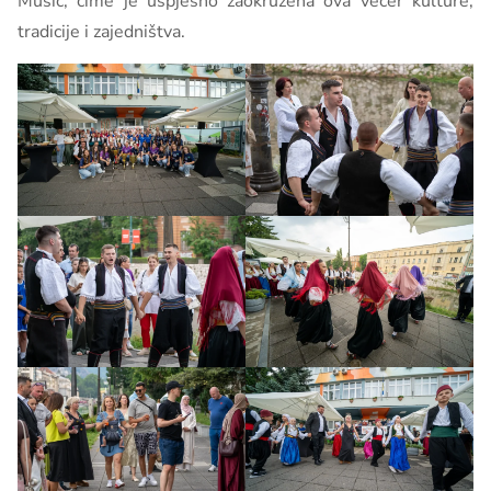
Musić, čime je uspješno zaokružena ova večer kulture,
tradicije i zajedništva.