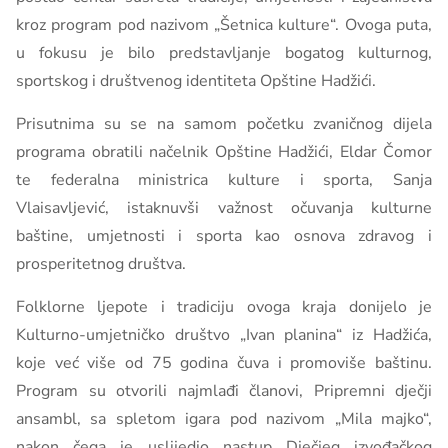
kroz program pod nazivom „Šetnica kulture“. Ovoga puta,
u fokusu je bilo predstavljanje bogatog kulturnog,
sportskog i društvenog identiteta Opštine Hadžići.
Prisutnima su se na samom početku zvaničnog dijela
programa obratili načelnik Opštine Hadžići, Eldar Čomor
te federalna ministrica kulture i sporta, Sanja
Vlaisavljević, istaknuvši važnost očuvanja kulturne
baštine, umjetnosti i sporta kao osnova zdravog i
prosperitetnog društva.
Folklorne ljepote i tradiciju ovoga kraja donijelo je
Kulturno-umjetničko društvo „Ivan planina“ iz Hadžića,
koje već više od 75 godina čuva i promoviše baštinu.
Program su otvorili najmlađi članovi, Pripremni dječji
ansambl, sa spletom igara pod nazivom „Mila majko“,
nakon čega je uslijedio nastup Dječjeg izvođačkog