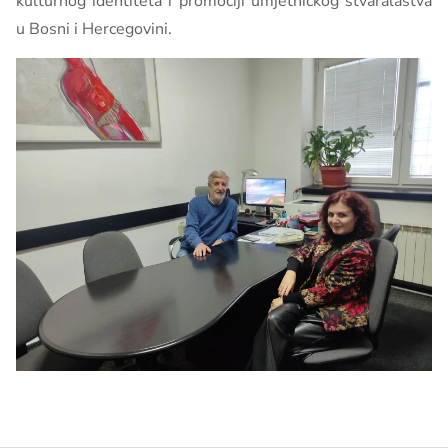
kulturnog identiteta i promociji umjetničkog stvaralaštva
u Bosni i Hercegovini.