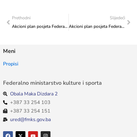
Prethodni
Slijedeći
Akcioni plan posjeta Federalnog ministarstva kulture i sporta: Realizovana posjeta Akademiji nauka i umjetnosti Bosne i Hercegovine
Akcioni plan posjeta Federalnog ministarstva kulture i sporta: Realizovana posjeta Historijskom muzeju Bosne i Hercegovine
Meni
Propisi
Federalno ministarstvo kulture i sporta
Obala Maka Dizdara 2
+387 33 254 103
+387 33 254 151
ured@fmks.gov.ba