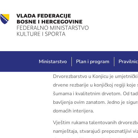
Ministarstvo
Plan i program
Pravilnic
Drvorezbarstvo u Konjicu je umjetnički
drvene rezbarije u konjičkoj regiji koj
šumama i kvalitetnim drvetom. Od tada 
bavljenja ovim zanatom. Jedno je sigur
domaćih interijera.
Vještim rukama talentovanih drvorezbar
namještaja, stvarajući prepoznatljivi vi