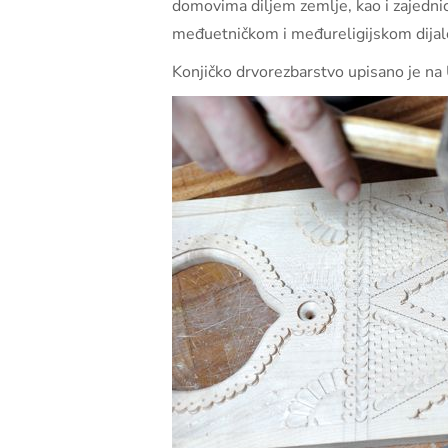
domovima diljem zemlje, kao i zajednic
međuetničkom i međureligijskom dijal
Konjičko drvorezbarstvo upisano je n