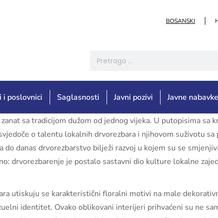
BOSANSKI
i i poslovnici
Saglasnosti
Javni pozivi
Javne nabavk
 zanat sa tradicijom dužom od jednog vijeka. U putopisima sa kr
e svjedoče o talentu lokalnih drvorezbara i njihovom suživotu s
do danas drvorezbarstvo bilježi razvoj u kojem su se smjenjivali
no: drvorezbarenje je postalo sastavni dio kulture lokalne zajed
a utiskuju se karakteristični floralni motivi na male dekorati
zuelni identitet. Ovako oblikovani interijeri prihvaćeni su ne sa