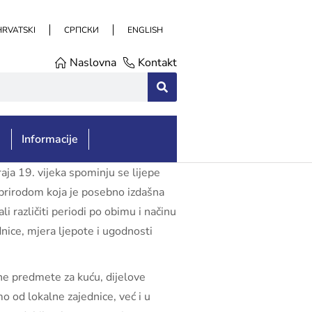
HRVATSKI
СРПСКИ
ENGLISH
Naslovna
Kontakt
e
Informacije
aja 19. vijeka spominju se lijepe
a prirodom koja je posebno izdašna
 različiti periodi po obimu i načinu
nice, mjera ljepote i ugodnosti
vne predmete za kuću, dijelove
mo od lokalne zajednice, već i u