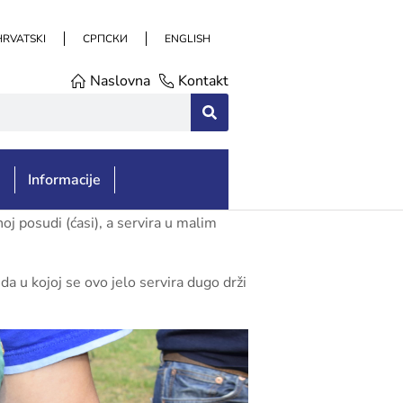
HRVATSKI
СРПСКИ
ENGLISH
Naslovna
Kontakt
e
Informacije
j posudi (ćasi), a servira u malim
 u kojoj se ovo jelo servira dugo drži