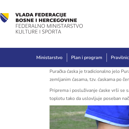
Ministarstvo
Plan i program
Pravilnic
Puračka ćaska je tradicionalno jelo Pu
zemljanim ćasama, tzv. ćaskama po čem
Priprema i posluživanje ćaske vrši se
toplotu tako da uslovljuje poseban nač