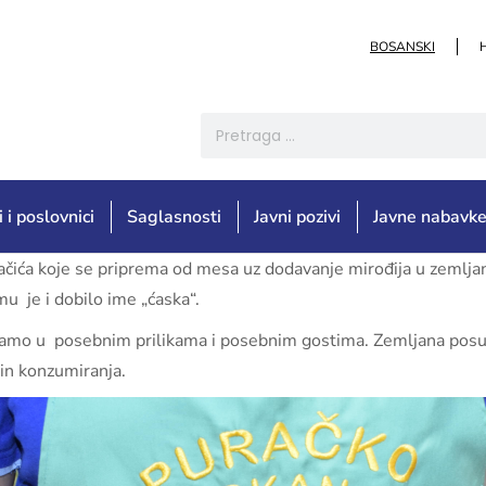
BOSANSKI
i i poslovnici
Saglasnosti
Javni pozivi
Javne nabavk
račića koje se priprema od mesa uz dodavanje mirođija u zemljano
u je i dobilo ime „ćaska“.
 samo u posebnim prilikama i posebnim gostima. Zemljana posuda
in konzumiranja.