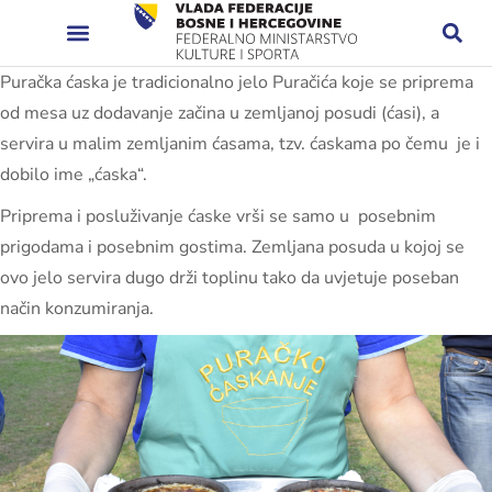
Puračka ćaska je tradicionalno jelo Puračića koje se priprema
od mesa uz dodavanje začina u zemljanoj posudi (ćasi), a
servira u malim zemljanim ćasama, tzv. ćaskama po čemu je i
dobilo ime „ćaska“.
Priprema i posluživanje ćaske vrši se samo u posebnim
prigodama i posebnim gostima. Zemljana posuda u kojoj se
ovo jelo servira dugo drži toplinu tako da uvjetuje poseban
način konzumiranja.