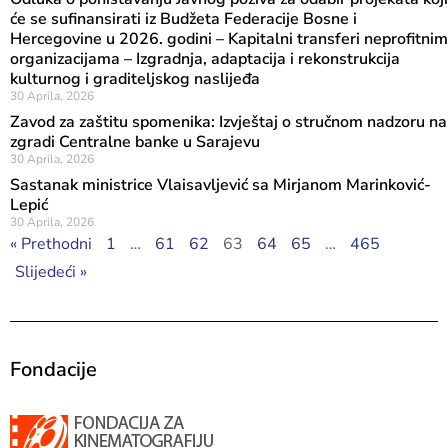
će se sufinansirati iz Budžeta Federacije Bosne i
Hercegovine u 2026. godini – Kapitalni transferi neprofitnim
organizacijama – Izgradnja, adaptacija i rekonstrukcija
kulturnog i graditeljskog naslijeđa
30 Aprila, 2026
Zavod za zaštitu spomenika: Izvještaj o stručnom nadzoru na
zgradi Centralne banke u Sarajevu
30 Aprila, 2026
Sastanak ministrice Vlaisavljević sa Mirjanom Marinković-
Lepić
30 Aprila, 2026
« Prethodni
1
…
61
62
63
64
65
…
465
Slijedeći »
Fondacije