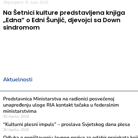
Objavljeno: 16 Jula, 2026
Na Šetnici kulture predstavljena knjiga
„Edna” o Edni Šunjić, djevojci sa Down
sindromom
Aktuelnosti
Predstavnica Ministarstva na radionici posvećenoj
unapređenju uloge RIA kontakt tačaka u federalnim
ministarstvima
30 Aprila, 2026
“Kulturni plesni impuls” – proslava Svjetskog dana plesa
30 Aprila, 2026
Odluka o poništavanju Javnog poziva za odabir projekata koji