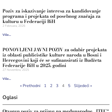
Poziv za iskazivanje interesa za kandidovanje
programa i projekata od posebnog značaja za
kulturu u Federaciji BiH
2 Februara, 2026
Više...
PONOVLJENI JAVNI POZIV za odabir projekata
iz oblasti publicistike kulture naroda u Bosni i
Hercegovini koji će se sufinansirati iz Budžeta
Federacije BiH u 2025. godini
27 Novembra, 2025
Više...
« Prethodni
1
2
3
4
5
Slijedeći »
Oglasi
Otvoren poziv za prijave na međunarodne „ITEC“