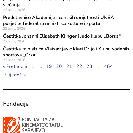
sjećanja
22 Juna, 2026
Predstavnice Akademije scenskih umjetnosti UNSA
posjetile federalnu ministricu kulture i sporta
22 Juna, 2026
Čestitka Johanni Elisabeth Klinger i Judo klubu „Borsa“
22 Juna, 2026
Čestitka ministrice Vlaisavljević Klari Drljo i Klubu vodenih
sportova „Orka“
22 Juna, 2026
« Prethodni
1
…
19
20
21
22
23
…
464
Slijedeći »
Fondacije