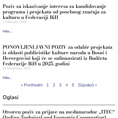
Poziv za iskazivanje interesa za kandidovanje
programa i projekata od posebnog značaja za
kulturu u Federaciji BiH
2 Februara, 2026
Više...
PONOVLJENI JAVNI POZIV za odabir projekata
iz oblasti publicistike kulture naroda u Bosni i
Hercegovini koji će se sufinansirati iz Budžeta
Federacije BiH u 2025. godini
27 Novembra, 2025
Više...
« Prethodni
1
2
3
4
5
Slijedeći »
Oglasi
Otvoren poziv za prijave na međunarodne „ITEC“
(Indian Technical and Economic Cooperation)