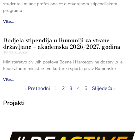
studente i mlade profesionalce o otvorenom stipendijskom
programu
Više...
Dodjela stipendija u Rumuniji za strane
državljane – akademska 2026/2027. godina
18 Maja, 2026
Ministarstvo civilnih poslova Bosne i Hercegovine dostavilo je
Federalnom ministarstvu kulture i sporta poziv Rumunske
Više...
« Prethodni
1
2
3
4
5
Slijedeća »
Projekti