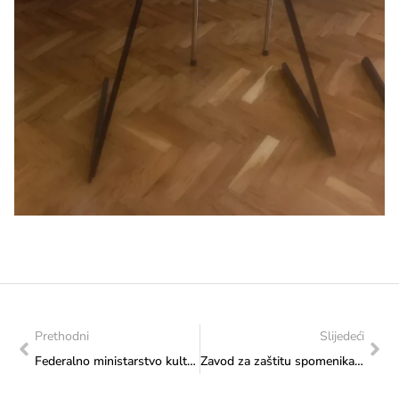
Prethodni
Slijedeći
Federalno ministarstvo kulture i športa predstavlja podkast „Koraci naslijeđa“ u četvrtak, 11. juna 2026. godine u 11 sati na YouTube kanalu Federalnog ministarstva kulture i sporta
Zavod za zaštitu spomenika: Izvještaj o provedenom stručnom nadzoru nad restauratorsko-konzervatorskim radovima na fasadi objekta „Zgrada Zemaljske vlade II“