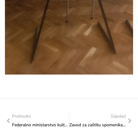
Prethodni
Slijedeći
Federalno ministarstvo kulture i športa predstavlja podkast „Koraci naslijeđa“ u četvrtak, 11. lipnja 2026. godine u 11:00 sati na YouTube kanalu Federalnog ministarstva kulture i športa
Zavod za zaštitu spomenika: Izvješće o provedenom stručnom nadzoru nad restauratorsko-konzervatorskim radovima na fasadi objekta „Zgrada Zemaljske vlade II.“