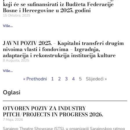
koji će se sufinansirati iz Budžeta Federacije
Bosne i Hercegovine u 2025. godini
15 Oktobra, 2025
Više...
JAVNI POZIV 2025. – Kapitalni transferi drugim
nivoima vlasti i fondovima – Izgradnja,
adaptacija i rekonstrukcija institucija kulture
8 Augusta, 2025
Više...
« Prethodni
1
2
3
4
5
Slijedeći »
Oglasi
OTVOREN POZIV ZA INDUSTRY
PITCH/PROJECTS IN PROGRESS 2026.
7 Maja, 2026
Sarajevo Theatre Showcase (STS), u organizaciji Sarajevskog ratnog