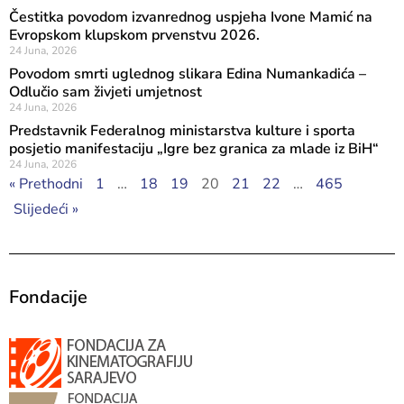
Čestitka povodom izvanrednog uspjeha Ivone Mamić na
Evropskom klupskom prvenstvu 2026.
24 Juna, 2026
Povodom smrti uglednog slikara Edina Numankadića –
Odlučio sam živjeti umjetnost
24 Juna, 2026
Predstavnik Federalnog ministarstva kulture i sporta
posjetio manifestaciju „Igre bez granica za mlade iz BiH“
24 Juna, 2026
« Prethodni
1
…
18
19
20
21
22
…
465
Slijedeći »
Fondacije