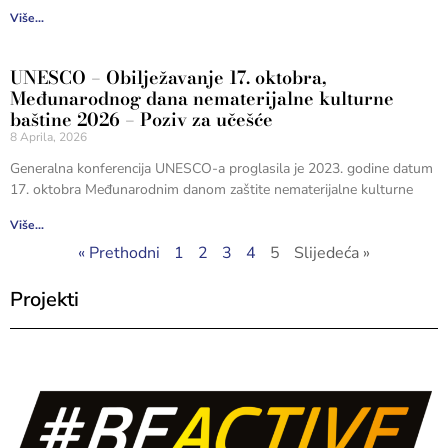
Više...
UNESCO – Obilježavanje 17. oktobra,
Međunarodnog dana nematerijalne kulturne
baštine 2026 – Poziv za učešće
8 Aprila, 2026
Generalna konferencija UNESCO-a proglasila je 2023. godine datum
17. oktobra Međunarodnim danom zaštite nematerijalne kulturne
Više...
« Prethodni
1
2
3
4
5
Slijedeća »
Projekti