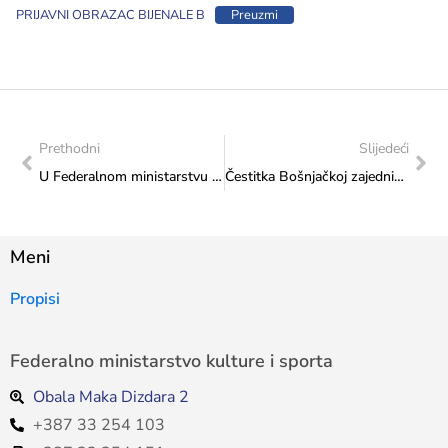
PRIJAVNI OBRAZAC BIJENALE B
Preuzmi
Prethodni
Slijedeći
U Federalnom ministarstvu kulture i sporta potpisani ugovori vrijedni 480.000 KM za obnovu i zaštitu kulturnog i graditeljskog naslijeđa
Čestitka Bošnjačkoj zajednici kulture povodom održavanja promocije knjige „Sociologija genocida“
Meni
Propisi
Federalno ministarstvo kulture i sporta
Obala Maka Dizdara 2
+387 33 254 103