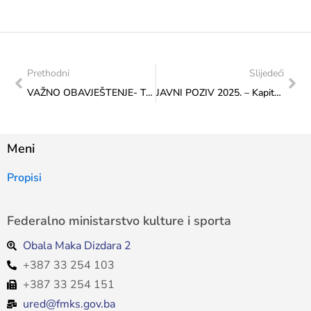
Prethodni
Slijedeći
VAŽNO OBAVJEŠTENJE- Transfer za sport od značaja za Federaciju
JAVNI POZIV 2025. – Kapitalni transferi drugim nivoima vlasti i fondovima – Izgradnja, adaptacija i rekonstrukcija institucija kulture
Meni
Propisi
Federalno ministarstvo kulture i sporta
Obala Maka Dizdara 2
+387 33 254 103
+387 33 254 151
ured@fmks.gov.ba