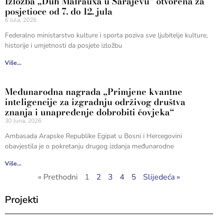
Izložba „Duh Malrauxa u Sarajevu“ otvorena za
posjetioce od 7. do 12. jula
6 Jula, 2026
Federalno ministarstvo kulture i sporta poziva sve ljubitelje kulture,
historije i umjetnosti da posjete izložbu
Više...
Međunarodna nagrada „Primjene kvantne
inteligencije za izgradnju održivog društva
znanja i unapređenje dobrobiti čovjeka“
30 Juna, 2026
Ambasada Arapske Republike Egipat u Bosni i Hercegovini
obavjestila je o pokretanju drugog izdanja međunarodne
Više...
« Prethodni
1
2
3
4
5
Slijedeća »
Projekti