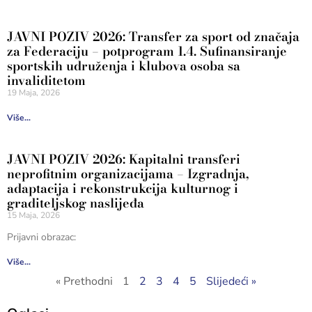
JAVNI POZIV 2026: Transfer za sport od značaja
za Federaciju – potprogram 1.4. Sufinansiranje
sportskih udruženja i klubova osoba sa
invaliditetom
19 Maja, 2026
Više...
JAVNI POZIV 2026: Kapitalni transferi
neprofitnim organizacijama – Izgradnja,
adaptacija i rekonstrukcija kulturnog i
graditeljskog naslijeđa
15 Maja, 2026
Prijavni obrazac:
Više...
« Prethodni
1
2
3
4
5
Slijedeći »