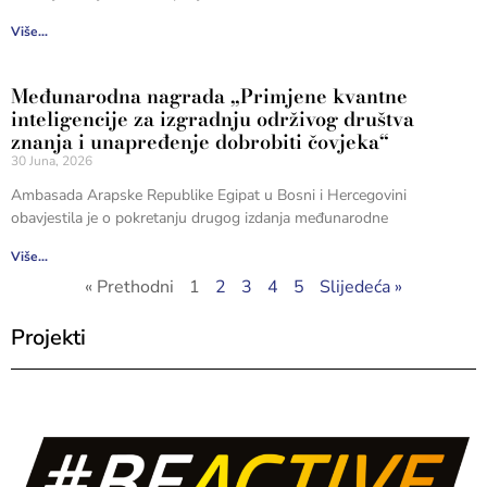
Više...
Međunarodna nagrada „Primjene kvantne
inteligencije za izgradnju održivog društva
znanja i unapređenje dobrobiti čovjeka“
30 Juna, 2026
Ambasada Arapske Republike Egipat u Bosni i Hercegovini
obavjestila je o pokretanju drugog izdanja međunarodne
Više...
« Prethodni
1
2
3
4
5
Slijedeća »
Projekti