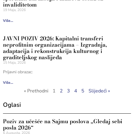
invaliditetom
19 Maja, 2026
Više...
JAVNI POZIV 2026: Kapitalni transferi
neprofitnim organizacijama – Izgradnja,
adaptacija i rekonstrukcija kulturnog i
graditeljskog naslijeđa
15 Maja, 2026
Prijavni obrazac:
Više...
« Prethodni
1
2
3
4
5
Slijedeći »
Oglasi
Poziv za učešće na Sajmu poslova „Gledaj sebi
posla 2026“
6 Augusta, 2026