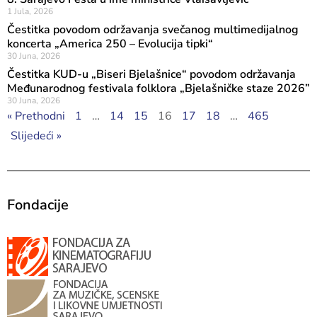
1 Jula, 2026
Čestitka povodom održavanja svečanog multimedijalnog
koncerta „America 250 – Evolucija tipki“
30 Juna, 2026
Čestitka KUD-u „Biseri Bjelašnice“ povodom održavanja
Međunarodnog festivala folklora „Bjelašničke staze 2026”
30 Juna, 2026
« Prethodni
1
…
14
15
16
17
18
…
465
Slijedeći »
Fondacije