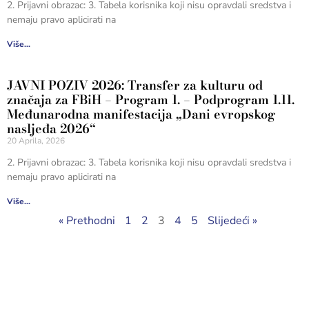
2. Prijavni obrazac: 3. Tabela korisnika koji nisu opravdali sredstva i
nemaju pravo aplicirati na
Više...
JAVNI POZIV 2026: Transfer za kulturu od
značaja za FBiH – Program 1. – Podprogram 1.11.
Međunarodna manifestacija „Dani evropskog
nasljeđa 2026“
20 Aprila, 2026
2. Prijavni obrazac: 3. Tabela korisnika koji nisu opravdali sredstva i
nemaju pravo aplicirati na
Više...
« Prethodni
1
2
3
4
5
Slijedeći »