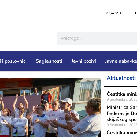
BOSANSKI
i i poslovnici
Saglasnosti
Javni pozivi
Javne nabavk
Aktuelnosti
Čestitka mini
9 Septembra, 202
Ministrica Sa
Federacije Bo
skijaškog spo
9 Septembra, 202
Čestitka mini