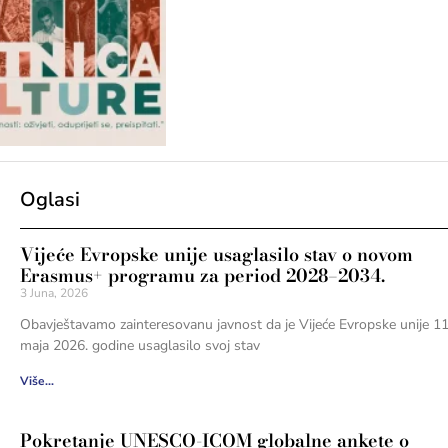
Oglasi
Vijeće Evropske unije usaglasilo stav o novom
Erasmus+ programu za period 2028–2034.
3 Juna, 2026
Obavještavamo zainteresovanu javnost da je Vijeće Evropske unije 11
maja 2026. godine usaglasilo svoj stav
Više...
Pokretanje UNESCO-ICOM globalne ankete o