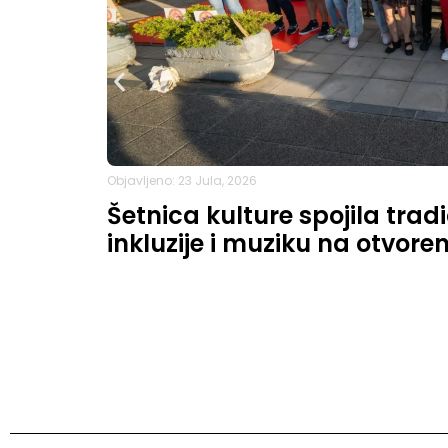
Objavljeno: 23 Jula, 2026
Šetnica kulture spojila trad
inkluzije i muziku na otvor