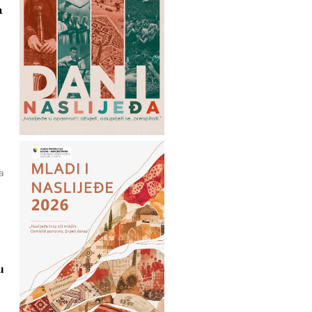
a
a
u