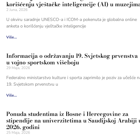
korišćenju vještačke inteligencije (AI) u muzejim
2 Juna, 2026
U okviru saradnje UNESCO-a i ICOM-a pokenuta je globalna online
anketa o korišćenju vještačke inteligencije
Više...
Informacija o održavanju 19. Svjetskog prvenstva
u vojno-sportskom višeboju
29 Maja, 2026
Federalno ministarstvo kulture i sporta zaprimilo je poziv za učešće n
19. Svjetskom prvenstvu u
Više...
Ponuda studentima iz Bosne i Hercegovine za
stipendije na univerzitetima u Saudijskoj Arabiji 
2026. godini
25 Maja, 2026