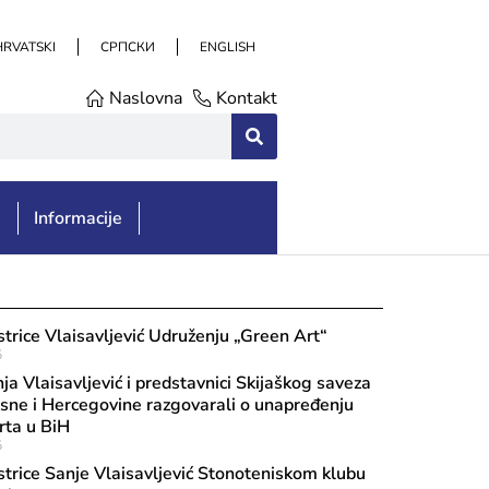
HRVATSKI
СРПСКИ
ENGLISH
Naslovna
Kontakt
e
Informacije
strice Vlaisavljević Udruženju „Green Art“
5
nja Vlaisavljević i predstavnici Skijaškog saveza
sne i Hercegovine razgovarali o unapređenju
rta u BiH
5
strice Sanje Vlaisavljević Stonoteniskom klubu