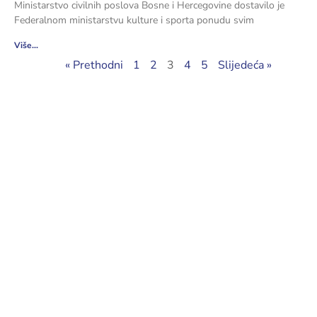
Ministarstvo civilnih poslova Bosne i Hercegovine dostavilo je
Federalnom ministarstvu kulture i sporta ponudu svim
Više...
« Prethodni
1
2
3
4
5
Slijedeća »