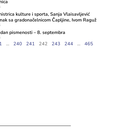
nica
5
strica kulture i sporta, Sanja Vlaisavljević
anak sa gradonačelnicom Čapljine, Ivom Raguž
5
dan pismenosti – 8. septembra
5
1
…
240
241
242
243
244
…
465
ula, 2026
ca Vlaisavljević otvorila obnovljenu 
apredak u Kreševu