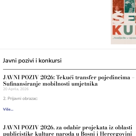
Javni pozivi i konkursi
JAVNI POZIV 2026: Tekući transfer pojedincima –
Sufinansiranje mobilnosti umjetnika
20 Aprila, 2026
2. Prijavni obrazac:
Više...
JAVNI POZIV 2026. za odabir projekata iz oblasti
publicistike kulture naroda u Bosni i Hercegovini