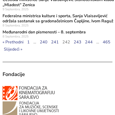
„Mladost“ Zenica
9 Septembra, 2025
Federalna ministrica kulture i sporta, Sanja Vlaisavljević
održala sastanak sa gradonačelnicom Čapljine, Ivom Raguž
8 Septembra, 2025
Međunarodni dan pismenosti – 8. septembra
8 Septembra, 2025
« Prethodni
1
…
240
241
242
243
244
…
465
Slijedeći »
Fondacije