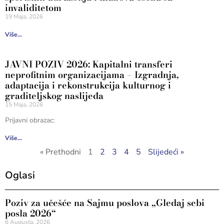
invaliditetom
19 Maja, 2026
Više...
JAVNI POZIV 2026: Kapitalni transferi
neprofitnim organizacijama – Izgradnja,
adaptacija i rekonstrukcija kulturnog i
graditeljskog naslijeđa
15 Maja, 2026
Prijavni obrazac:
Više...
« Prethodni
1
2
3
4
5
Slijedeći »
Oglasi
Poziv za učešće na Sajmu poslova „Gledaj sebi
posla 2026“
6 Augusta, 2026