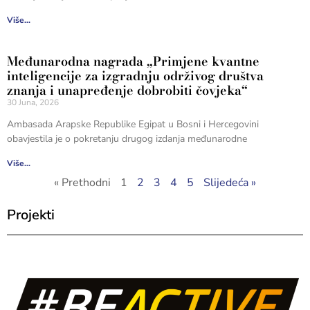
Više...
Međunarodna nagrada „Primjene kvantne
inteligencije za izgradnju održivog društva
znanja i unapređenje dobrobiti čovjeka“
30 Juna, 2026
Ambasada Arapske Republike Egipat u Bosni i Hercegovini
obavjestila je o pokretanju drugog izdanja međunarodne
Više...
« Prethodni
1
2
3
4
5
Slijedeća »
Projekti