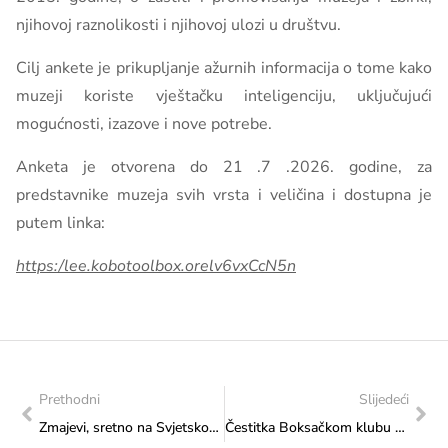
njihovoj raznolikosti i njihovoj ulozi u društvu.
Cilj ankete je prikupljanje ažurnih informacija o tome kako
muzeji koriste vještačku inteligenciju, uključujući
mogućnosti, izazove i nove potrebe.
Anketa je otvorena do 21 .7 .2026. godine, za
predstavnike muzeja svih vrsta i veličina i dostupna je
putem linka:
https:/lee.kobotoolbox.orelv6vxCcN5n
Prethodni
Slijedeći
Zmajevi, sretno na Svjetskom prvenstvu!
Čestitka Boksačkom klubu „Kralj Tomislav“ Čapljina povodom održavanja „Fight Night 4 Čapljina“