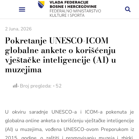
2 Juna, 2026
Pokretanje UNESCO-ICOM
globalne ankete o korišćenju
vještačke inteligencije (AI) u
muzejima
Broj pregleda:
52
U okviru saradnje UNESCO-a i ICOM-a pokenuta je
globalna
online
anketa o korišćenju vještačke inteligencije
(AI) u muzejima, vođena UNESCO-ovom Preporukom iz
2015. godine, o zaštiti i promovisanju muzeja i zbirki,