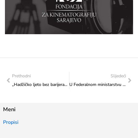
Prethodni
Slijedeći
„Hadžičko ljeto bez barijera“ – večer inkluzije i zajedništva
U Federalnom ministarstvu kulture i sporta održan sastanak sa predstavnicima Bokserskog kluba „Stup“
Meni
Propisi