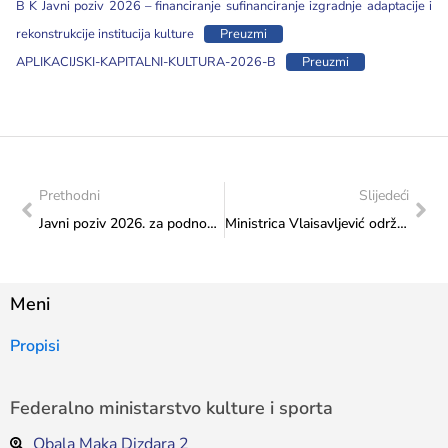
B K Javni poziv 2026 – financiranje sufinanciranje izgradnje adaptacije i
rekonstrukcije institucija kulture
Preuzmi
APLIKACIJSKI-KAPITALNI-KULTURA-2026-B
Preuzmi
Prethodni
Slijedeći
Javni poziv 2026. za podnošenje prijava za finansiranje/sufinansiranje izgradnje, adaptacije i rekonstrukcije sportske infrastrukture od značaja za kanton, grad i opštine u Federaciji BiH
Ministrica Vlaisavljević održala sastanak sa dekanom Katoličkog bogoslovnog fakulteta u Sarajevu
Meni
Propisi
Federalno ministarstvo kulture i sporta
Obala Maka Dizdara 2