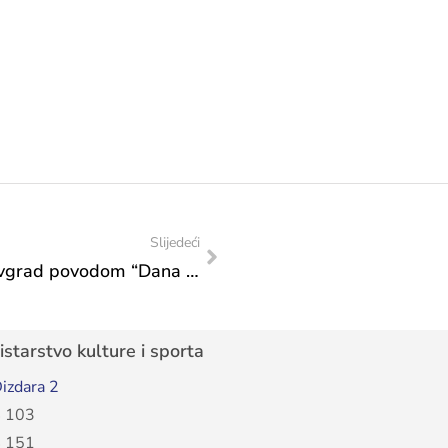
Slijedeći
Čestitka Franjevačkom muzeju Tomislavgrad povodom “Dana sv. Nikole Tavelića”
starstvo kulture i sporta
izdara 2
 103
 151