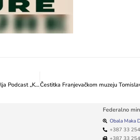
Federalno ministarstvo kulture i sporta predstavlja Podcast „Koraci naslijeđa“ u srijedu, 8. 7. 2026. godine u 11 sati na Youtube kanalu Federalnog ministarstva kulture i sporta
Federalno mini
Obala Maka D
+387 33 254
+387 33 254