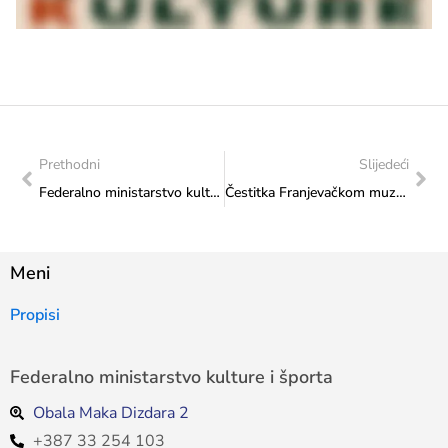
Prethodni
Slijedeći
Federalno ministarstvo kulture i športa predstavlja Podcast „Koraci naslijeđa“ u srijedu, 8. 7. 2026. godine u 11:00 sati na Youtube kanalu Federalnog ministarstva kulture i športa
Čestitka Franjevačkom muzeju Tomislavgrad povodom “Dana sv. Nikole Tavelića”
Meni
Propisi
Federalno ministarstvo kulture i športa
Obala Maka Dizdara 2
+387 33 254 103