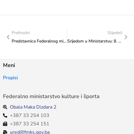
Prethodni
Slijedeći
Predstavnica Federalnog ministarstva kulture i športa nazočila otvaranju VIII. Međunarodnog Konjic Summer Festa 2026.
Srijedom u Ministarstvu: 8. srpnja 2026. godine u 17:00 sati
Meni
Propisi
Federalno ministarstvo kulture i športa
Obala Maka Dizdara 2
+387 33 254 103
+387 33 254 151
ured@fmks.gov.ba