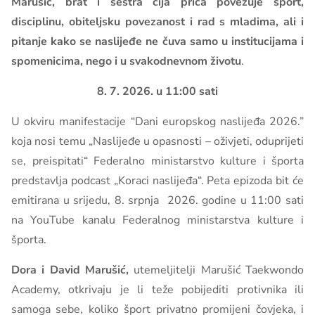
Marušić, brat i sestra čija priča povezuje šport,
disciplinu, obiteljsku povezanost i rad s mladima, ali i
pitanje kako se naslijeđe ne čuva samo u institucijama i
spomenicima, nego i u svakodnevnom životu
.
8. 7. 2026. u 11:00 sati
U okviru manifestacije “Dani europskog naslijeđa 2026.”
koja nosi temu „Naslijeđe u opasnosti – oživjeti, oduprijeti
se, preispitati“ Federalno ministarstvo kulture i športa
predstavlja podcast „Koraci naslijeđa“. Peta epizoda bit će
emitirana u srijedu, 8. srpnja 2026. godine u 11:00 sati
na YouTube kanalu Federalnog ministarstva kulture i
športa.
Dora i David Marušić,
utemeljitelji Marušić Taekwondo
Academy, otkrivaju je li teže pobijediti protivnika ili
samoga sebe, koliko šport privatno promijeni čovjeka, i