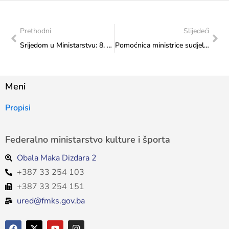
Prethodni
Slijedeći
Srijedom u Ministarstvu: 8. srpnja 2026. godine u 17:00 sati
Pomoćnica ministrice sudjelovala na sastanku o prioritetima sektora mladih u Doboju
Meni
Propisi
Federalno ministarstvo kulture i športa
Obala Maka Dizdara 2
+387 33 254 103
+387 33 254 151
ured@fmks.gov.ba