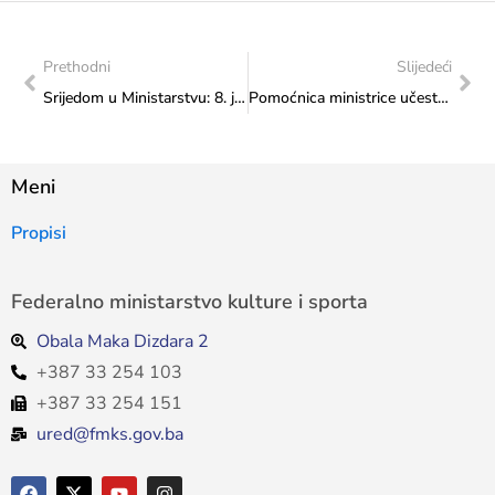
Prethodni
Slijedeći
Srijedom u Ministarstvu: 8. jula 2026. godine u 17:00 sati
Pomoćnica ministrice učestvovala na sastanku o prioritetima sektora mladih u Doboju
Meni
Propisi
Federalno ministarstvo kulture i sporta
Obala Maka Dizdara 2
+387 33 254 103
+387 33 254 151
ured@fmks.gov.ba