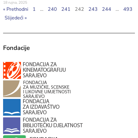
18 rujna, 2025
« Prethodni
1
…
240
241
242
243
244
…
493
Slijedeći »
Fondacije