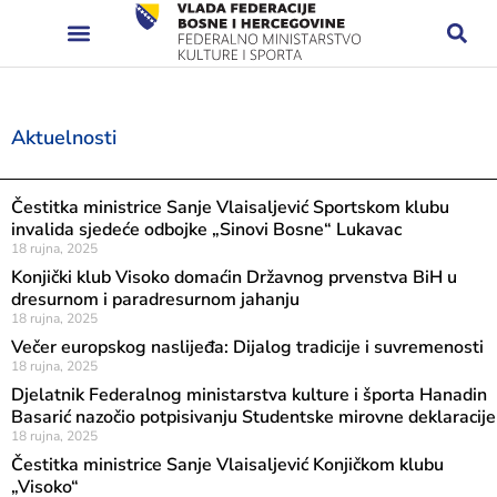
Aktuelnosti
Čestitka ministrice Sanje Vlaisaljević Sportskom klubu
invalida sjedeće odbojke „Sinovi Bosne“ Lukavac
18 rujna, 2025
Konjički klub Visoko domaćin Državnog prvenstva BiH u
dresurnom i paradresurnom jahanju
18 rujna, 2025
Večer europskog naslijeđa: Dijalog tradicije i suvremenosti
18 rujna, 2025
Djelatnik Federalnog ministarstva kulture i športa Hanadin
Basarić nazočio potpisivanju Studentske mirovne deklaracije
18 rujna, 2025
Čestitka ministrice Sanje Vlaisaljević Konjičkom klubu
„Visoko“