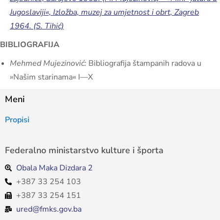
Jugoslaviji«, Izložba, muzej za umjetnost i obrt, Zagreb
1964. (S. Tihić)
BIBLIOGRAFIJA
Mehmed Mujezinović:
Bibliografija štampanih radova u
»Našim starinama« I—X
Meni
Propisi
Federalno ministarstvo kulture i športa
Obala Maka Dizdara 2
+387 33 254 103
+387 33 254 151
ured@fmks.gov.ba