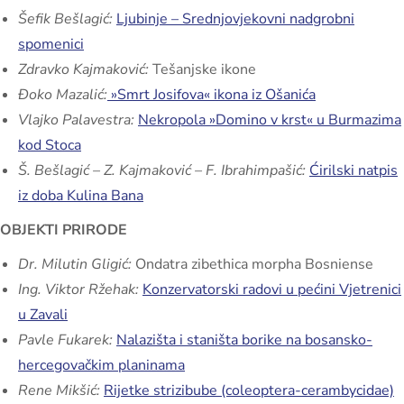
Šefik Bešlagić:
Ljubinje – Srednjovjekovni nadgrobni
spomenici
Zdravko Kajmaković:
Tešanjske ikone
Đoko Mazalić:
»Smrt Josifova« ikona iz Ošanića
Vlajko Palavestra:
Nekropola »Domino v krst« u Burmazima
kod Stoca
Š. Bešlagić – Z. Kajmaković – F. Ibrahimpašić:
Ćirilski natpis
iz doba Kulina Bana
OBJEKTI PRIRODE
Dr. Milutin Gligić:
Ondatra zibethica morpha Bosniense
Ing. Viktor Ržehak:
Konzervatorski radovi u pećini Vjetrenici
u Zavali
Pavle Fukarek:
Nalazišta i staništa borike na bosansko-
hercegovačkim planinama
Rene Mikšić:
Rijetke strizibube (coleoptera-cerambycidae)