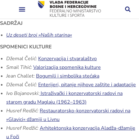
SADRŽAJ
Uz deseti broj »Naših starina«
SPOMENICI KULTURE
Džemal Čelić:
Konzervacija i stvaralaštvo
Smail Tihić:
Valorizacija spomenika kulture
Jean Challet:
Bogumili i simbolika stećaka
Džemal Čelić:
Enterijeri, pitanje njihove zaštite i adaptacije
Ivo Bojanovski:
Istraživački i konzervatorski radovi na
starom gradu Maglaju (1962–1963)
Husref Redžić:
Restauratorsko-konzervatorski radovi na
»Glavici« džamiji u Livnu
Husref Redžić:
Arhitektonska konzervacija Aladža-džamije
u Foči