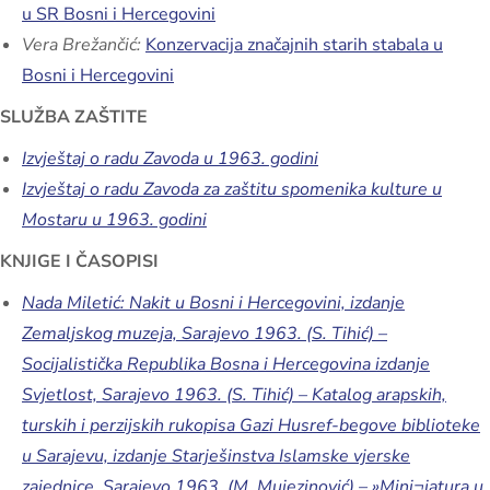
u SR Bosni i Hercegovini
Vera Brežančić:
Konzervacija značajnih starih stabala u
Bosni i Hercegovini
SLUŽBA ZAŠTITE
Izvještaj o radu Zavoda u 1963. godini
Izvještaj o radu Zavoda za zaštitu spomenika kulture u
Mostaru u 1963. godini
KNJIGE I ČASOPISI
Nada Miletić: Nakit u Bosni i Hercegovini, izdanje
Zemaljskog muzeja, Sarajevo 1963. (S. Tihić) –
Socijalistička Republika Bosna i Hercegovina izdanje
Svjetlost, Sarajevo 1963. (S. Tihić) – Katalog arapskih,
turskih i perzijskih rukopisa Gazi Husref-begove biblioteke
u Sarajevu, izdanje Starješinstva Islamske vjerske
zajednice, Sarajevo 1963. (M. Mujezinović) – »Mini¬jatura u