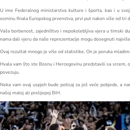
U ime Federalnog ministarstva kulture i športa, kao i u sv
osminu finala Europskog prvenstva, prvi put nakon više od tri d
Vaša borbenost, zajedništvo i nepokolebljiva vjera u timski d
nama dali vjeru da naše reprezentacije mogu dosegnuti najviše
Ovaj rezultat mnogo je više od statistike. On je poruka mladima da
Hvala vam što ste Bosnu i Hercegovinu predstavili sa srcem, os
povezuju.
Neka vam ovaj uspjeh bude poticaj za još veće pobjede, a nam
našoj maloj ali prelijepoj BiH.