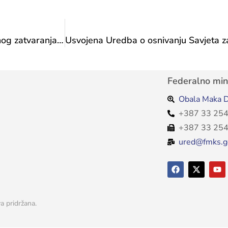
Čestitka ministrice Vlaisavljević povodom svečanog zatvaranja manifestacije „Napretkovi športski dani”
Federalno mini
Obala Maka D
+387 33 254
+387 33 254
ured@fmks.g
a pridržana.