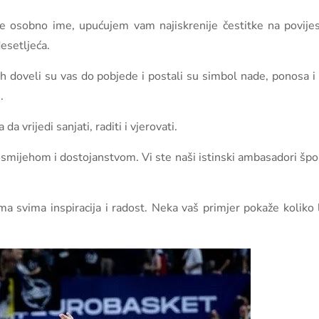
oje osobno ime, upućujem vam najiskrenije čestitke na povi
esetljeća.
uh doveli su vas do pobjede i postali su simbol nade, ponosa 
.
 vrijedi sanjati, raditi i vjerovati.
mijehom i dostojanstvom. Vi ste naši istinski ambasadori šport
a svima inspiracija i radost. Neka vaš primjer pokaže koliko 