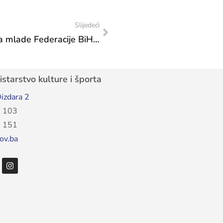
Slijedeći
Usvojena Uredba o osnivanju Savjeta za mlade Federacije BiH: Nova era strateškog partnerstva s mladima – Prvi put u Federaciji BiH
starstvo kulture i športa
izdara 2
 103
 151
ov.ba