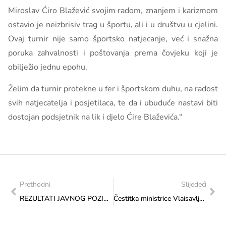
Miroslav Ćiro Blažević svojim radom, znanjem i karizmom
ostavio je neizbrisiv trag u športu, ali i u društvu u cjelini.
Ovaj turnir nije samo športsko natjecanje, već i snažna
poruka zahvalnosti i poštovanja prema čovjeku koji je
obilježio jednu epohu.
Želim da turnir protekne u fer i športskom duhu, na radost
svih natjecatelja i posjetilaca, te da i ubuduće nastavi biti
dostojan podsjetnik na lik i djelo Ćire Blaževića.“
Prethodni
Slijedeći
REZULTATI JAVNOG POZIVA 2025.: Formalno-pravno neispravne prijave, Transfer za potporu mobilnosti umjetnika, Ciklus 3.
Čestitka ministrice Vlaisavljević povodom Dana Općine Kreševo