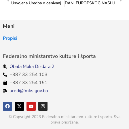
Usvojena Uredba o osnivanju Savjeta za mlade Federacije BiH: Nova era strateškog partnerstva s mladima – Prvi put u Federaciji BiH
DANI EUROPSKOG NASLIJEĐA: KREŠEVO U SARAJEVU
Meni
Propisi
Federalno ministarstvo kulture i športa
Obala Maka Dizdara 2
+387 33 254 103
+387 33 254 151
ured@fmks.gov.ba
© Copyright 2023 Federalno ministarstvo kulture i sporta. Sva
prava pridržana.