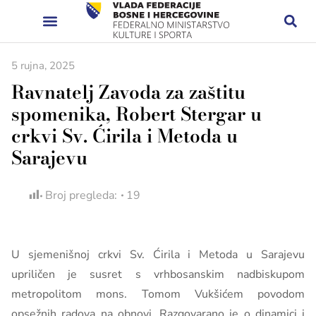
5 rujna, 2025
Ravnatelj Zavoda za zaštitu
spomenika, Robert Stergar u
crkvi Sv. Ćirila i Metoda u
Sarajevu
Broj pregleda:
19
U sjemenišnoj crkvi Sv. Ćirila i Metoda u Sarajevu
upriličen je susret s vrhbosanskim nadbiskupom
metropolitom mons. Tomom Vukšićem povodom
opsežnih radova na obnovi. Razgovarano je o dinamici i