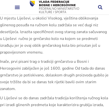
U mjestu Liješevi, u okolici Visokog, vještina oblikovanja
glinenog posuđa na ručnom kolu zadržala se već dugi niz
desetljeća. Izrazita specifičnost ovog starog zanata sačuvanog
u Liješevi ručno je grnčarsko kolo na kojem se predmeti
izrađuju jer je ovaj oblik grnčarskog kola bio prisutan još u
prapovijesnom vremenu.
Inače, prvi pisani trag o tradiciji grnčarstva u Bosni i
Hercegovini zabilježen je još 1600. godine Od tada do danas
grnčarstvo je potiskivano, dolaskom drugih proizvoda gubilo je
svoje tržište da bi se danas tek rijetki bavili ovim starim
zanatom.
U Liješevi se do danas zadržala tradicija korištenja ručnog kola
pri izradi glinenih predmeta koje karakterizira grublja izrada,