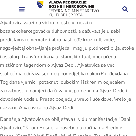
Ajvatovica zauzima vidno mjesto u mozaiku
bosanskohercegovačke duhovnosti, a sačuvala je u sebi
predislamsko nematerijalno naslijeđe kroz kult vode,
nagovještaj obnavljanja proljeća i magiju plodnosti bilja, stoke
i ostalog. Transformirana u islamski ritual, obogaćena
mističnom legendom o Ajvaz Dedi, Ajvatovica se već
stoljećima održava sedmog ponedjeljka nakon Đurđevdana.
Tog dana vjernici potaknuti dubokim i iskrenim osjećajem
zahvalnosti u namjeri da čuvaju uspomenu na Ajvaz-Dedu i
dovođenje vode u Prusac posjećuju vrelo i uče dove. Vrelo je
nazvano Ajvatovica po Ajvaz-Dedi.
Današnja Ajvatovica se obilježava u vidu manifestacije “Dani
Ajvatovice” širom Bosne, a posebno u općinama Srednje