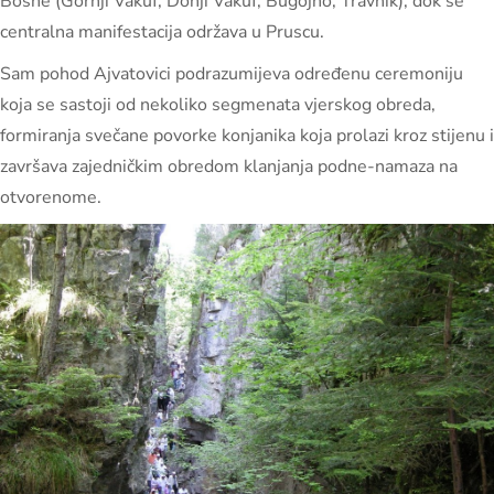
Bosne (Gornji Vakuf, Donji Vakuf, Bugojno, Travnik), dok se
centralna manifestacija održava u Pruscu.
Sam pohod Ajvatovici podrazumijeva određenu ceremoniju
koja se sastoji od nekoliko segmenata vjerskog obreda,
formiranja svečane povorke konjanika koja prolazi kroz stijenu i
završava zajedničkim obredom klanjanja podne-namaza na
otvorenome.