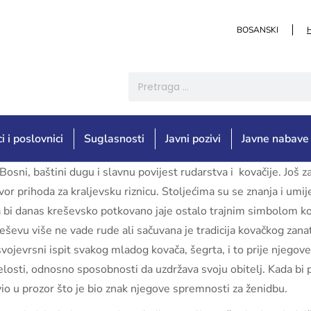
BOSANSKI
i i poslovnici
Suglasnosti
Javni pozivi
Javne nabave
osni, baštini dugu i slavnu povijest rudarstva i kovačije. Još 
vor prihoda za kraljevsku riznicu. Stoljećima su se znanja i um
a bi danas kreševsko potkovano jaje ostalo trajnim simbolom k
eševu više ne vade rude ali sačuvana je tradicija kovačkog zanat
e svojevrsni ispit svakog mladog kovača, šegrta, i to prije njego
relosti, odnosno sposobnosti da uzdržava svoju obitelj. Kada bi
vio u prozor što je bio znak njegove spremnosti za ženidbu.