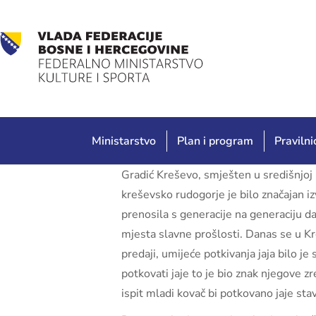
Ministarstvo
Plan i program
Pravilnic
Gradić Kreševo, smješten u središnjoj B
kreševsko rudogorje je bilo značajan iz
prenosila s generacije na generaciju d
mjesta slavne prošlosti. Danas se u Kr
predaji, umijeće potkivanja jaja bilo j
potkovati jaje to je bio znak njegove z
ispit mladi kovač bi potkovano jaje sta