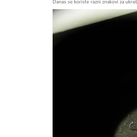
Danas se koriste razni znakovi za ukraš