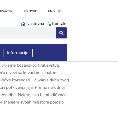
HRVATSKI
СРПСКИ
ENGLISH
Naslovna
Kontakt
Informacije
za vrijeme bosanskog kraljevstva,
ijeća u vezi sa kovačkim zanatom
ovačke izvrsnosti i čuvanja duha ovog
a i potkivanja jaja. Prema narodnoj
ve ženidbe. Naime, ako bi mladić znao
 priznanjem svojih majstora položio