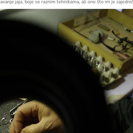
avanje jaja, boje se raznim tehnikama, ali ono što im je zajednič