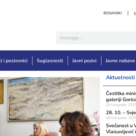
BOSANSKI
i i poslovnici
Suglasnosti
Javni pozivi
Javne nabave
Aktuelnosti
Čestitka mini
galeriji Goric
29 listopada, 202
28. 10. – Svj
28 listopada, 202
Svečanost u V
Vlaisavljević 