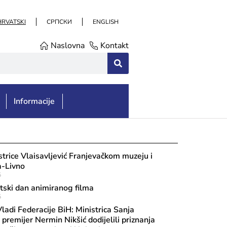
HRVATSKI
СРПСКИ
ENGLISH
Naslovna
Kontakt
Informacije
strice Vlaisavljević Franjevačkom muzeju i
a-Livno
5
etski dan animiranog filma
5
ladi Federacije BiH: Ministrica Sanja
i premijer Nermin Nikšić dodijelili priznanja