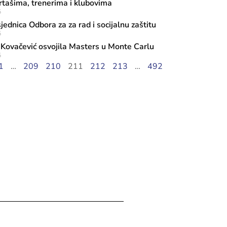
rtašima, trenerima i klubovima
5
jednica Odbora za za rad i socijalnu zaštitu
5
 Kovačević osvojila Masters u Monte Carlu
5
1
…
209
210
211
212
213
…
492
nja, 2023
: Ministrica Vlaisavljević nazočila dod
 na ITF turniru “Kiseljak Open”