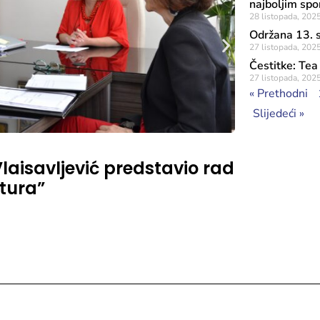
najboljim spo
28 listopada, 202
Održana 13. s
27 listopada, 202
Čestitke: Tea
27 listopada, 202
« Prethodni
Slijedeći »
Objavljeno: 5 lip
Vlaisavljević predstavio rad
Kiseljak
tura”
nagrada