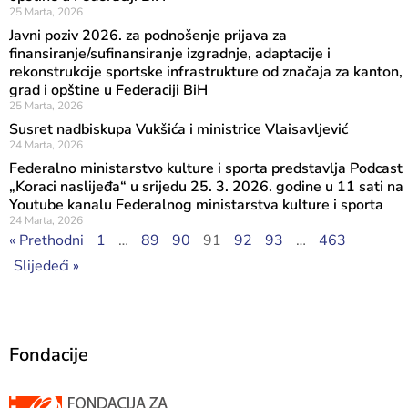
25 Marta, 2026
Javni poziv 2026. za podnošenje prijava za
finansiranje/sufinansiranje izgradnje, adaptacije i
rekonstrukcije sportske infrastrukture od značaja za kanton,
grad i opštine u Federaciji BiH
25 Marta, 2026
Susret nadbiskupa Vukšića i ministrice Vlaisavljević
24 Marta, 2026
Federalno ministarstvo kulture i sporta predstavlja Podcast
„Koraci naslijeđa“ u srijedu 25. 3. 2026. godine u 11 sati na
Youtube kanalu Federalnog ministarstva kulture i sporta
24 Marta, 2026
« Prethodni
1
…
89
90
91
92
93
…
463
Slijedeći »
Fondacije