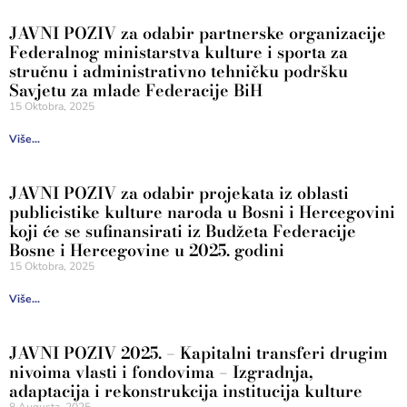
JAVNI POZIV za odabir partnerske organizacije
Federalnog ministarstva kulture i sporta za
stručnu i administrativno tehničku podršku
Savjetu za mlade Federacije BiH
15 Oktobra, 2025
Više...
JAVNI POZIV za odabir projekata iz oblasti
publicistike kulture naroda u Bosni i Hercegovini
koji će se sufinansirati iz Budžeta Federacije
Bosne i Hercegovine u 2025. godini
15 Oktobra, 2025
Više...
JAVNI POZIV 2025. – Kapitalni transferi drugim
nivoima vlasti i fondovima – Izgradnja,
adaptacija i rekonstrukcija institucija kulture