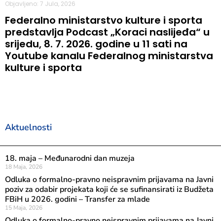
Objavljeno: 7 Jula, 2026
Federalno ministarstvo kulture i sporta
predstavlja Podcast „Koraci naslijeđa“ u
srijedu, 8. 7. 2026. godine u 11 sati na
Youtube kanalu Federalnog ministarstva
kulture i sporta
Aktuelnosti
18. maja – Međunarodni dan muzeja
18 Maja, 2026
Odluka o formalno-pravno neispravnim prijavama na Javni
poziv za odabir projekata koji će se sufinansirati iz Budžeta
FBiH u 2026. godini – Transfer za mlade
15 Maja, 2026
Odluka o formalno-pravno neispravnim prijavama na Javni