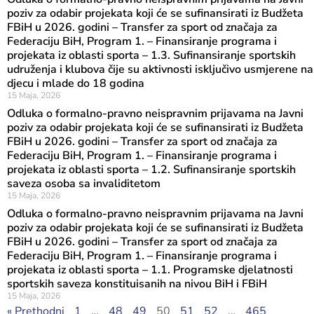
poziv za odabir projekata koji će se sufinansirati iz Budžeta
FBiH u 2026. godini – Transfer za sport od značaja za
Federaciju BiH, Program 1. – Finansiranje programa i
projekata iz oblasti sporta – 1.3. Sufinansiranje sportskih
udruženja i klubova čije su aktivnosti isključivo usmjerene na
djecu i mlade do 18 godina
15 Maja, 2026
Odluka o formalno-pravno neispravnim prijavama na Javni
poziv za odabir projekata koji će se sufinansirati iz Budžeta
FBiH u 2026. godini – Transfer za sport od značaja za
Federaciju BiH, Program 1. – Finansiranje programa i
projekata iz oblasti sporta – 1.2. Sufinansiranje sportskih
saveza osoba sa invaliditetom
15 Maja, 2026
Odluka o formalno-pravno neispravnim prijavama na Javni
poziv za odabir projekata koji će se sufinansirati iz Budžeta
FBiH u 2026. godini – Transfer za sport od značaja za
Federaciju BiH, Program 1. – Finansiranje programa i
projekata iz oblasti sporta – 1.1. Programske djelatnosti
sportskih saveza konstituisanih na nivou BiH i FBiH
15 Maja, 2026
« Prethodni
1
…
48
49
50
51
52
…
465